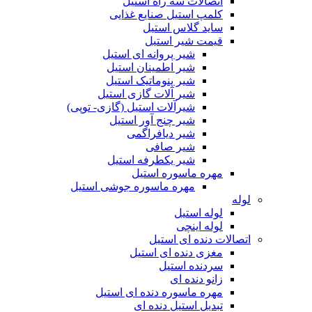
اتصالات سه راه استیل
کلمپ استیل صنایع غذایی
ساید گلاس استیل
قیمت شیر استیل
شیر پروانه ای استیل
شیر اطمینان استیل
شیر پنوماتیک استیل
شیر آلات گازی استیل
شیرآلات استیل (گازی- توپی)
شیر چنج آور استیل
شیر دیافراگمی
شیر صافی
شیر یکطرفه استیل
مهره ماسوره استیل
مهره ماسوره جوشی استیل
لوله
لوله استیل
لوله اینچی
اتصالات دنده ای استیل
مغزی دنده ای استیل
سردنده استیل
زانو دنده ای
مهره ماسوره دنده ای استیل
تبدیل استیل دنده ای