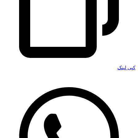
کپی لینک