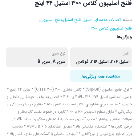
فلنج اسلیپون کلاس ۳۰۰ استیل ۴۴ اینچ
دسته:
اتصالات دنده ای استیل
,
فلنج استیل
,
فلنج اسلیپون
,
فلنج اسلیپون کلاس ۳۰۰
ویژگی‌ها
آلیاژ
نوع سری
استیل ۳۰۴, استیل ۳۱۶, فولادی
سری A, سری B
مشاهده همه ویژگی‌ها
* نوع: فلنج اسلیپون (Slip-On) * کلاس فشاری: 300 (Class 300) * سایز: 44 اینچ *
جنس: استنلس استیل 304، 304L، 316 یا 316L * اتصال به لوله با جوشکاری داخلی و
خارجی * مناسب برای فشارهای بالاتر نسبت به کلاس 150 * مقاوم در برابر خوردگی و
زنگ‌زدگی * دارای سطح آب‌بندی RF یا FF * کاربرد در خطوط نفت، گاز، بخار و
سیالات صنعتی پرفشار * نصب آسان‌تر نسبت به فلنج‌های سنگین‌تر مانند WN در
برخی کاربردها * استحکام مکانیکی بالا * مطابق استاندارد ASME B16.5 * مناسب
برای صنایع پتروشیمی و نیروگاهی * آب‌بندی مطمئن با گسکت‌های مقاوم فشار بالا *