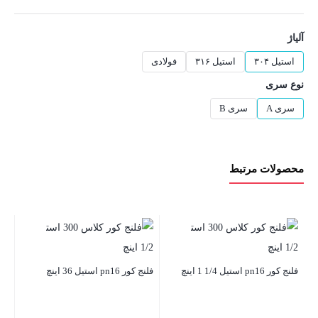
آلیاژ
استیل ۳۰۴
استیل ۳۱۶
فولادی
نوع سری
سری A
سری B
محصولات مرتبط
فلنج کور pn16 استیل 1/4 1 اینچ
فلنج کور pn16 استیل 36 اینچ
فلنج کو