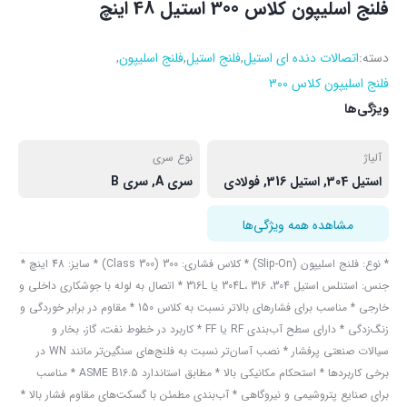
فلنج اسلیپون کلاس 300 استیل 48 اینچ
دسته:
اتصالات دنده ای استیل
,
فلنج استیل
,
فلنج اسلیپون
,
فلنج اسلیپون کلاس ۳۰۰
ویژگی‌ها
آلیاژ
نوع سری
استیل 304, استیل 316, فولادی
سری A, سری B
مشاهده همه ویژگی‌ها
* نوع: فلنج اسلیپون (Slip-On) * کلاس فشاری: 300 (Class 300) * سایز: 48 اینچ *
جنس: استنلس استیل 304، 304L، 316 یا 316L * اتصال به لوله با جوشکاری داخلی و
خارجی * مناسب برای فشارهای بالاتر نسبت به کلاس 150 * مقاوم در برابر خوردگی و
زنگ‌زدگی * دارای سطح آب‌بندی RF یا FF * کاربرد در خطوط نفت، گاز، بخار و
سیالات صنعتی پرفشار * نصب آسان‌تر نسبت به فلنج‌های سنگین‌تر مانند WN در
برخی کاربردها * استحکام مکانیکی بالا * مطابق استاندارد ASME B16.5 * مناسب
برای صنایع پتروشیمی و نیروگاهی * آب‌بندی مطمئن با گسکت‌های مقاوم فشار بالا *