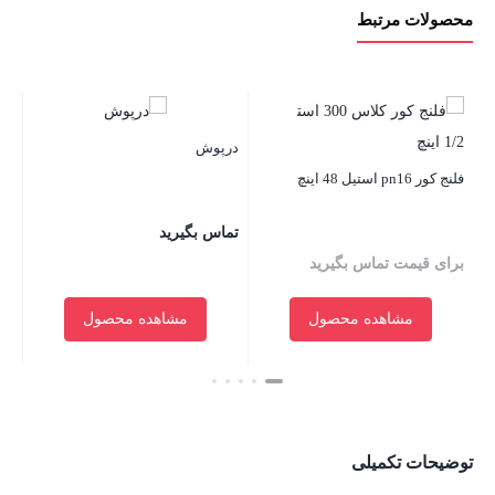
محصولات مرتبط
درپوش
فلنج کور pn16 استیل 48 اینچ
این
تماس بگیرید
برای قیمت تماس بگیرید
بر
مشاهده محصول
مشاهده محصول
بستن
بستن
بست
توضیحات تکمیلی