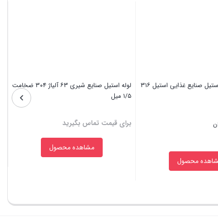
لوله استیل صنایع شیری ۶۳ آلیاژ ۳۰۴ ضخامت
فلن
۱/۵ میل
برای قیمت تماس بگیرید
بر
ن
مشاهده محصول
اهده محصول
بستن
بس