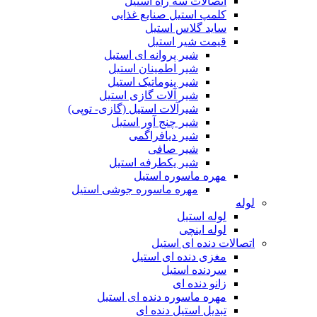
اتصالات سه راه استیل
کلمپ استیل صنایع غذایی
ساید گلاس استیل
قیمت شیر استیل
شیر پروانه ای استیل
شیر اطمینان استیل
شیر پنوماتیک استیل
شیر آلات گازی استیل
شیرآلات استیل (گازی- توپی)
شیر چنج آور استیل
شیر دیافراگمی
شیر صافی
شیر یکطرفه استیل
مهره ماسوره استیل
مهره ماسوره جوشی استیل
لوله
لوله استیل
لوله اینچی
اتصالات دنده ای استیل
مغزی دنده ای استیل
سردنده استیل
زانو دنده ای
مهره ماسوره دنده ای استیل
تبدیل استیل دنده ای