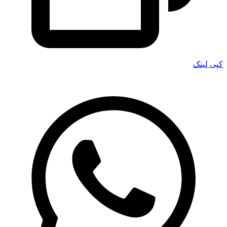
کپی لینک