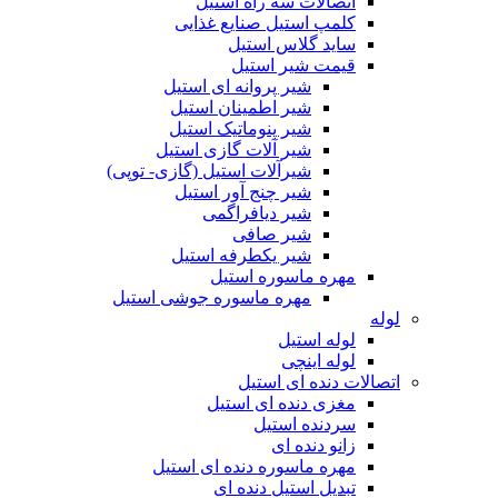
اتصالات سه راه استیل
کلمپ استیل صنایع غذایی
ساید گلاس استیل
قیمت شیر استیل
شیر پروانه ای استیل
شیر اطمینان استیل
شیر پنوماتیک استیل
شیر آلات گازی استیل
شیرآلات استیل (گازی- توپی)
شیر چنج آور استیل
شیر دیافراگمی
شیر صافی
شیر یکطرفه استیل
مهره ماسوره استیل
مهره ماسوره جوشی استیل
لوله
لوله استیل
لوله اینچی
اتصالات دنده ای استیل
مغزی دنده ای استیل
سردنده استیل
زانو دنده ای
مهره ماسوره دنده ای استیل
تبدیل استیل دنده ای