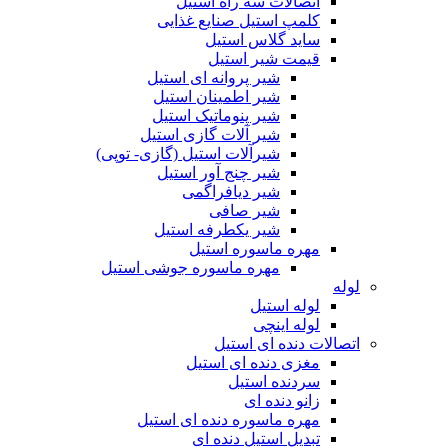
اتصالات سه راه استیل
کلمپ استیل صنایع غذایی
ساید گلاس استیل
قیمت شیر استیل
شیر پروانه ای استیل
شیر اطمینان استیل
شیر پنوماتیک استیل
شیر آلات گازی استیل
شیرآلات استیل (گازی- توپی)
شیر چنج آور استیل
شیر دیافراگمی
شیر صافی
شیر یکطرفه استیل
مهره ماسوره استیل
مهره ماسوره جوشی استیل
لوله
لوله استیل
لوله اینچی
اتصالات دنده ای استیل
مغزی دنده ای استیل
سردنده استیل
زانو دنده ای
مهره ماسوره دنده ای استیل
تبدیل استیل دنده ای