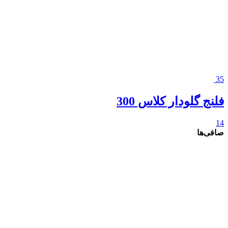
35
فلنج گلودار کلاس 300
14
صافی‌ها