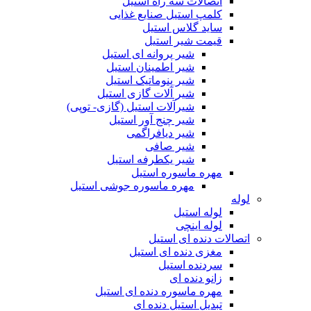
اتصالات سه راه استیل
کلمپ استیل صنایع غذایی
ساید گلاس استیل
قیمت شیر استیل
شیر پروانه ای استیل
شیر اطمینان استیل
شیر پنوماتیک استیل
شیر آلات گازی استیل
شیرآلات استیل (گازی- توپی)
شیر چنج آور استیل
شیر دیافراگمی
شیر صافی
شیر یکطرفه استیل
مهره ماسوره استیل
مهره ماسوره جوشی استیل
لوله
لوله استیل
لوله اینچی
اتصالات دنده ای استیل
مغزی دنده ای استیل
سردنده استیل
زانو دنده ای
مهره ماسوره دنده ای استیل
تبدیل استیل دنده ای