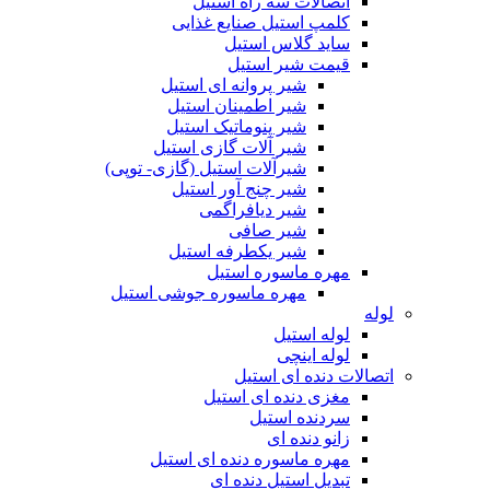
اتصالات سه راه استیل
کلمپ استیل صنایع غذایی
ساید گلاس استیل
قیمت شیر استیل
شیر پروانه ای استیل
شیر اطمینان استیل
شیر پنوماتیک استیل
شیر آلات گازی استیل
شیرآلات استیل (گازی- توپی)
شیر چنج آور استیل
شیر دیافراگمی
شیر صافی
شیر یکطرفه استیل
مهره ماسوره استیل
مهره ماسوره جوشی استیل
لوله
لوله استیل
لوله اینچی
اتصالات دنده ای استیل
مغزی دنده ای استیل
سردنده استیل
زانو دنده ای
مهره ماسوره دنده ای استیل
تبدیل استیل دنده ای