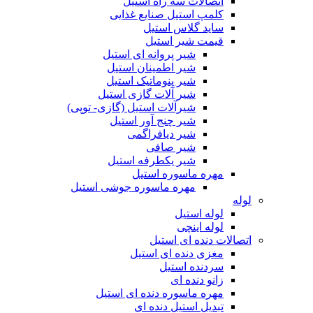
اتصالات سه راه استیل
کلمپ استیل صنایع غذایی
ساید گلاس استیل
قیمت شیر استیل
شیر پروانه ای استیل
شیر اطمینان استیل
شیر پنوماتیک استیل
شیر آلات گازی استیل
شیرآلات استیل (گازی- توپی)
شیر چنج آور استیل
شیر دیافراگمی
شیر صافی
شیر یکطرفه استیل
مهره ماسوره استیل
مهره ماسوره جوشی استیل
لوله
لوله استیل
لوله اینچی
اتصالات دنده ای استیل
مغزی دنده ای استیل
سردنده استیل
زانو دنده ای
مهره ماسوره دنده ای استیل
تبدیل استیل دنده ای