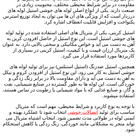
مقاومت در برابر شرایط محیطی مختلف، محبوبیت زیادی در
صنعت دارند. یکی از انواع اصلی لوله های جوشی استیل لوله های
درزدار است که از ویژگی های آن ها می توان به ایجاد توزیع استرس
یکنواخت و افزایش قابلیت انعطاف اشاره کرد.
استیل کربنی، یکی از متریال های اصلی استفاده شده در تولید لوله
های جوشی استیل است. این نوع استیل از حاصل افزودن کربن به
آهن به دست می آید و خواص مکانیکی و سختی بالایی دارد. به عنوان
یک متریال ارزان قیمت و با کیفیت، استیل کربنی در بسیاری از
کاربردها مورد استفاده قرار می گیرد.
همچنین، استیل ضدزنگ (استیل استنلس) نیز برای تولید لوله های
جوشی استیل به کار می رود. این نوع استیل از افزودن کروم و نیکل
به آهن به دست می آید و دارای مقاومت بالا در برابر زنگ زدگی و
خوردگی است. این لوله ها به طور گسترده در صنایع شیمیایی، نفت
و گاز، و صنایع غذایی که با مواد شیمیایی یا رطوبت در تماس هستند،
استفاده میشوند.
با توجه به نوع کاربرد و شرایط محیطی، مهم است که متریال
مناسب برای تولید
اتصالات جوشی
انتخاب شود تا عملکرد بهینه و
ایمنی لوله در طولانی مدت تضمین شود. انتخاب اشتباه متریال می
تواند منجر به مشکلاتی مانند خوردگی، زنگ زدگی یا کاهش استحکام
شود.